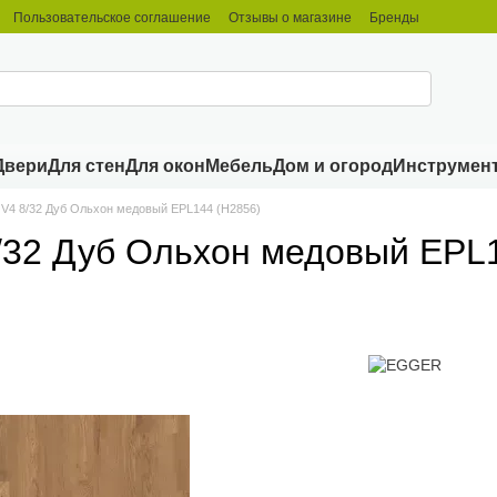
Пользовательское соглашение
Отзывы о магазине
Бренды
Двери
Для стен
Для окон
Мебель
Дом и огород
Инструмен
c V4 8/32 Дуб Ольхон медовый EPL144 (Н2856)
8/32 Дуб Ольхон медовый EPL