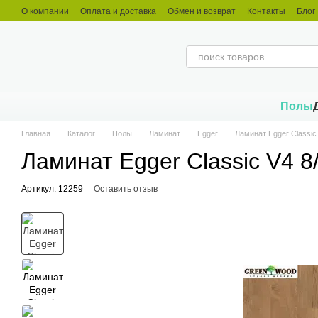
Перейти к основному контенту
О компании
Оплата и доставка
Обмен и возврат
Контакты
Блог
Полы
Главная
Каталог
Полы
Ламинат
Egger
Ламинат Egger Classi
Ламинат Egger Classic V4 
Артикул: 12259
Оставить отзыв