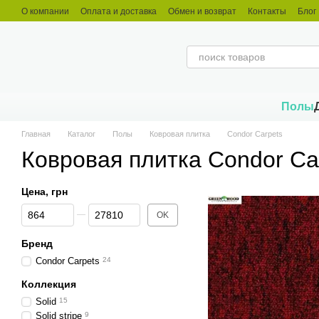
Перейти к основному контенту
О компании
Оплата и доставка
Обмен и возврат
Контакты
Блог
Полы
Главная
Каталог
Полы
Ковровая плитка
Condor Carpets
Ковровая плитка Condor Ca
Цена, грн
От Цена, грн
До Цена, грн
OK
Бренд
Condor Carpets
24
Коллекция
Solid
15
Solid stripe
9