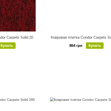
or Carpets Solid 20
Ковровая плитка Condor Carpets So
Купить
864 грн
Купить