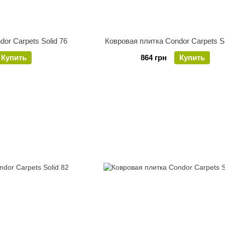
or Carpets Solid 76
Ковровая плитка Condor Carpets So
Купить
864 грн
Купить