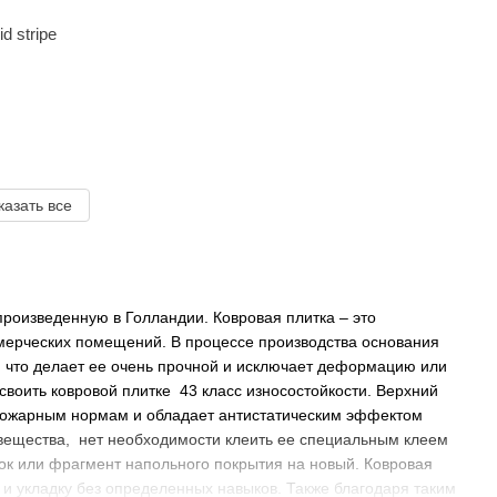
d stripe
казать все
произведенную в Голландии. Ковровая плитка – это
ммерческих помещений. В процессе производства основания
 что делает ее очень прочной и исключает деформацию или
воить ковровой плитке 43 класс износостойкости. Верхний
т пожарным нормам и обладает антистатическим эффектом
вещества, нет необходимости клеить ее специальным клеем
ок или фрагмент напольного покрытия на новый. Ковровая
ж и укладку без определенных навыков. Также благодаря таким