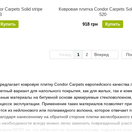
 Carpets Solid stripe
Ковровая плитка Condor Carpets Soli
3
520
Купить
918 грн
Купить
Назад
1
2
Вперед
По
редлагает ковровую плитку Condor Carpets европейского качества 
етный вариант для напольного покрытия, как для жилых, так и ко
чные материалы на битумной основе армируемые стекловолокном,
цессе эксплуатации. Применение таких материалов позволяет прис
ется из нейлонового или полиамидного волокна, которое отвечае
агодаря нанесенному на обратной стороне плитки желеобразного 
и необходимости всегда можно легко заменить поврежденный участ
мером 50*50 см, что облегчает ее транспортировку, подъем на эта