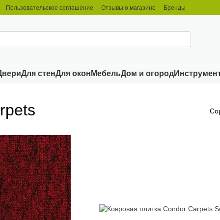
Пользовательское соглашение
Отзывы о магазине
Бренды
Двери
Для стен
Для окон
Мебель
Дом и огород
Инструмен
rpets
Со