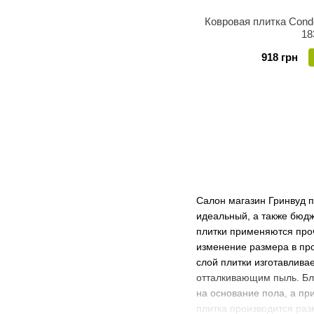
Ковровая плитка Condor
18
918 грн
Салон магазин Гринвуд п
идеальный, а также бюдж
плитки применяются про
изменение размера в про
слой плитки изготавлива
отталкивающим пыль. Бл
на основание пола, а пр
плитка производится раз