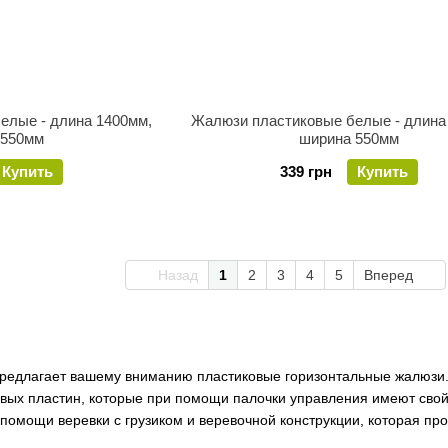
елые - длина 1400мм,
Жалюзи пластиковые белые - длина
 550мм
ширина 550мм
Купить
339 грн
Купить
Назад
1
2
3
4
5
Вперед
редлагает вашему вниманию пластиковые горизонтальные жалюзи. 
вых пластин, которые при помощи палочки управления имеют свойс
 помощи веревки с грузиком и веревочной конструкции, которая пр