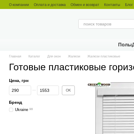
Перейти к основному контенту
О компании
Оплата и доставка
Обмен и возврат
Контакты
Блог
Полы
Главная
Каталог
Для окон
Жалюзи
Жалюзи пластиковые
Готовые пластиковые гори
Цена, грн
От Цена, грн
До Цена, грн
OK
Бренд
Ukraine
98