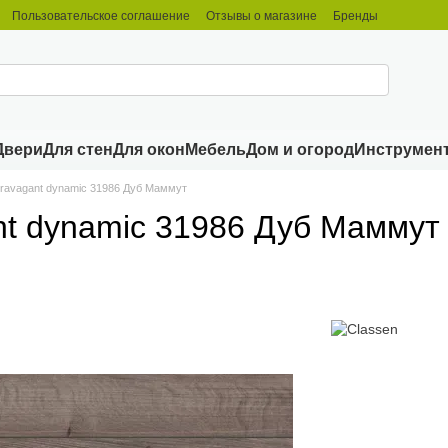
Пользовательское соглашение
Отзывы о магазине
Бренды
Двери
Для стен
Для окон
Мебель
Дом и огород
Инструмен
travagant dynamic 31986 Дуб Маммут
nt dynamic 31986 Дуб Маммут