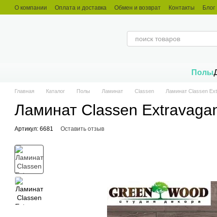
Перейти к основному контенту
О компании
Оплата и доставка
Обмен и возврат
Контакты
Блог
Полы
Главная
Каталог
Полы
Ламинат
Classen
Ламинат Classen Ex
Ламинат Classen Extravaga
Артикул: 6681
Оставить отзыв