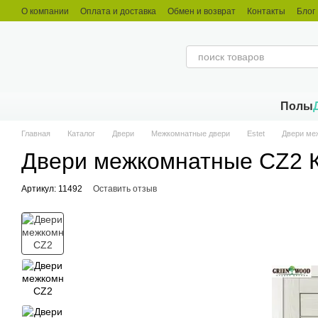
Перейти к основному контенту
О компании
Оплата и доставка
Обмен и возврат
Контакты
Блог
Полы
Главная
Каталог
Двери
Межкомнатные двери
Estet
Двери ме
Двери межкомнатные CZ2 К
Артикул: 11492
Оставить отзыв