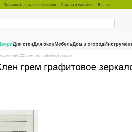
Пользовательское соглашение
Отзывы о магазине
Бренды
Двери
Для стен
Для окон
Мебель
Дом и огород
Инструмен
жкомнатные CZ2 Клен грем графитовое зеркало
лен грем графитовое зеркал