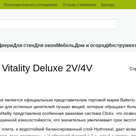
Пользовательское соглашение
Отзывы о магазине
Бренды
Двери
Для стен
Для окон
Мебель
Дом и огород
Инструмен
Vitality Deluxe 2V/4V
Со
 является официальным представителем торговой марки Balterio.
оздан для истинных ценителей лучших вещей, которые обращают бо
Vitality представлена особенная замковая система Clickx, что позво
шенной износостойкости, что значительно увеличивает срок экссп
плита, и водостойкий балансированный слой Hydroseal, дает возм
ость тона древесины, с V-образной фаской с 2-х, или 4-х сторон, 