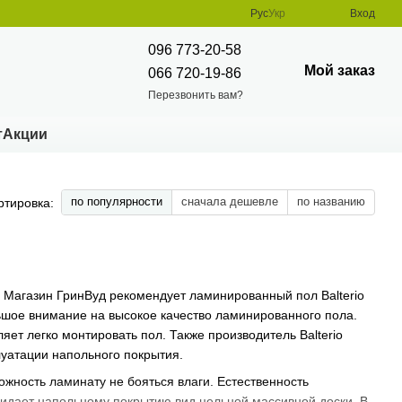
Рус
Укр
Вход
096 773-20-58
Мой заказ
066 720-19-86
Перезвонить вам?
т
Акции
по популярности
сначала дешевле
по названию
ртировка:
 Магазин ГринВуд рекомендует ламинированный пол Balterio
льшое внимание на высокое качество ламинированного пола.
ляет легко монтировать пол. Также производитель Balterio
луатации напольного покрытия.
ожность ламинату не бояться влаги. Естественность
придает напольному покрытию вид цельной массивной доски. В