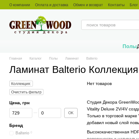
Перейти к основному контенту
О компании
Оплата и доставка
Обмен и возврат
Контакты
Блог
Полы
Главная
Каталог
Полы
Ламинат
Balterio
Ламинат Balterio Коллекция 
Нет товаров
Коллекция:
Очистить фильтр
Студия Декора GreenWood
Цена, грн
Vitality Deluxe 2V/4V с
От Цена, грн
До Цена, грн
OK
Только в торговой марке 
добавил новый слой повы
Бренд
Высококачественная HDF 
Balterio
0
поверхности и натуральн