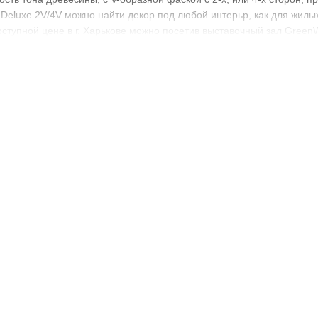
ity Deluxe 2V/4V можно найти декор под любой интерьр, как для жил
 доступной цене в г. Харькове можно посетив выставочный зал Gree
ом ассортименте лидирующих мировых брендов собраны в одном м
ьгия; Производитель: Balterio; Коллекция: Vitality Deluxe 2V/4V; К
олщина: 8 мм; Длина: 1261 мм; Ширина: 189 мм; Замок: Clickx; Ин
 Площадь упаковки: 2,1449 м2; Вес упаковки: 15,5 кг; Гарантия: жи