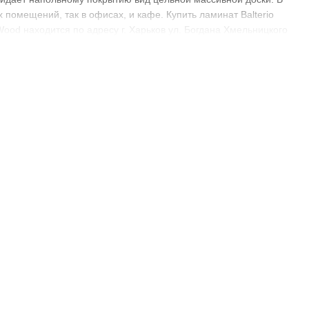
ых помещений, так в офисах, и кафе. Купить ламинат Balterio
nWood находится по адресу г. Харьков ул. Богдана Хмельницкого
есте - в салоне напольных покрытий GreenWood, цены
ласс истираемости: 32; Класс нагрузки: AC4; Фаска: 2-х или 4-х
новационные технологии: Рельефная структура; Колличество
лые помещения - 20 лет; коммерческие помещения - 7 лет.