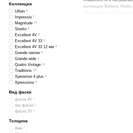
Коллекция
коллекции Balterio Vital
Urban
6
Vitality Deluxe 2V/4V по
Impressio
7
32А.
Magnitude
10
Лучший ламинат в широк
Stretto
9
приятно удивят Вас.
Excellent 4V
3
Excellent 4V 33
6
Страна производитель: Бел
Excellent 4V 33 12 мм
4
сторонняя V-образная; Т
Grande narrow
4
планок в упаковке: 9 шт;
Grande wide
4
Quatro Vintage
11
Traditions
16
Xperiense 4 plus
6
Xpressions
4
Вид фаски
фаска 4V
0
без фаски
0
фаска 2V
0
Толщина
8мм
0