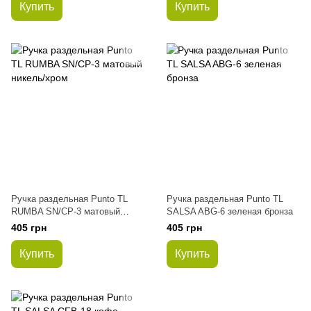
Купить
Купить
Ручка раздельная Punto ТL
Ручка раздельная Punto ТL
RUMBA SN/CP-3 матовый
SALSA ABG-6 зеленая бронза
никель/хром
405 грн
405 грн
Купить
Купить