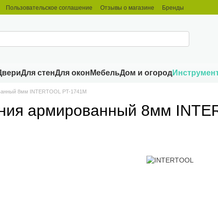
Пользовательское соглашение
Отзывы о магазине
Бренды
Двери
Для стен
Для окон
Мебель
Дом и огород
Инструмен
ованный 8мм INTERTOOL PT-1741M
ения армированный 8мм INT